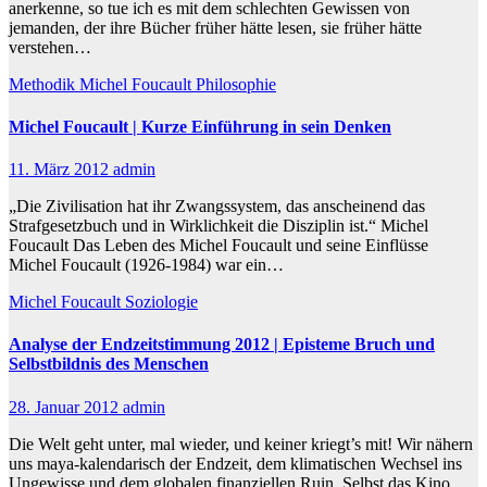
anerkenne, so tue ich es mit dem schlechten Gewissen von
jemanden, der ihre Bücher früher hätte lesen, sie früher hätte
verstehen…
Methodik
Michel Foucault
Philosophie
Michel Foucault | Kurze Einführung in sein Denken
11. März 2012
admin
„Die Zivilisation hat ihr Zwangssystem, das anscheinend das
Strafgesetzbuch und in Wirklichkeit die Disziplin ist.“ Michel
Foucault Das Leben des Michel Foucault und seine Einflüsse
Michel Foucault (1926-1984) war ein…
Michel Foucault
Soziologie
Analyse der Endzeitstimmung 2012 | Episteme Bruch und
Selbstbildnis des Menschen
28. Januar 2012
admin
Die Welt geht unter, mal wieder, und keiner kriegt’s mit! Wir nähern
uns maya-kalendarisch der Endzeit, dem klimatischen Wechsel ins
Ungewisse und dem globalen finanziellen Ruin. Selbst das Kino