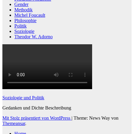
Gender
Methodik
Michel Foucault
Philosophie
Politik
Soziologie
Theodor W. Adorno
Soziologie und Politik
Gedanken und Dichte Beschreibung
Mit Stolz präsentiert von WordPress
|
Theme: News Way von
Themeansar
.
Home