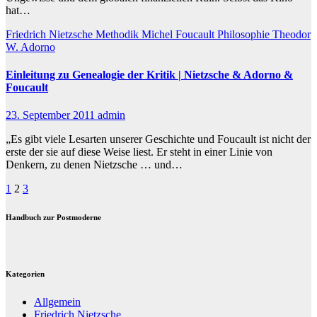
hat…
Friedrich Nietzsche
Methodik
Michel Foucault
Philosophie
Theodor
W. Adorno
Einleitung zu Genealogie der Kritik | Nietzsche & Adorno &
Foucault
23. September 2011
admin
„Es gibt viele Lesarten unserer Geschichte und Foucault ist nicht der
erste der sie auf diese Weise liest. Er steht in einer Linie von
Denkern, zu denen Nietzsche … und…
Beitragsnavigation
1
2
3
Handbuch zur Postmoderne
Kategorien
Allgemein
Friedrich Nietzsche