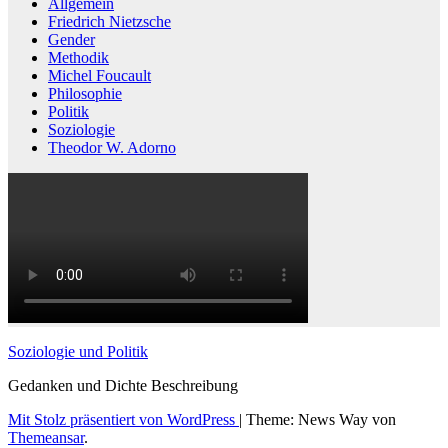
Allgemein
Friedrich Nietzsche
Gender
Methodik
Michel Foucault
Philosophie
Politik
Soziologie
Theodor W. Adorno
Soziologie und Politik
Gedanken und Dichte Beschreibung
Mit Stolz präsentiert von WordPress
|
Theme: News Way von
Themeansar
.