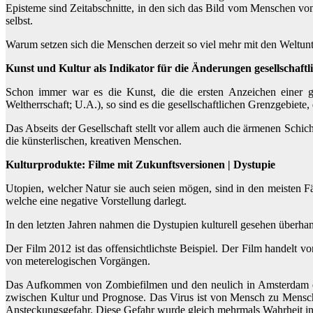
Episteme sind Zeitabschnitte, in den sich das Bild vom Menschen von
selbst.
Warum setzen sich die Menschen derzeit so viel mehr mit den Weltun
Kunst und Kultur als Indikator für die Änderungen gesellschaftl
Schon immer war es die Kunst, die die ersten Anzeichen einer g
Weltherrschaft; U.A.), so sind es die gesellschaftlichen Grenzgebiete,
Das Abseits der Gesellschaft stellt vor allem auch die ärmenen Schic
die künsterlischen, kreativen Menschen.
Kulturprodukte: Filme mit Zukunftsversionen | Dystupie
Utopien, welcher Natur sie auch seien mögen, sind in den meisten Fä
welche eine negative Vorstellung darlegt.
In den letzten Jahren nahmen die Dystupien kulturell gesehen überhan
Der Film 2012 ist das offensichtlichste Beispiel. Der Film handelt 
von meterelogischen Vorgängen.
Das Aufkommen von Zombiefilmen und den neulich in Amsterdam ent
zwischen Kultur und Prognose. Das Virus ist von Mensch zu Mensch ü
Ansteckungsgefahr. Diese Gefahr wurde gleich mehrmals Wahrheit in 