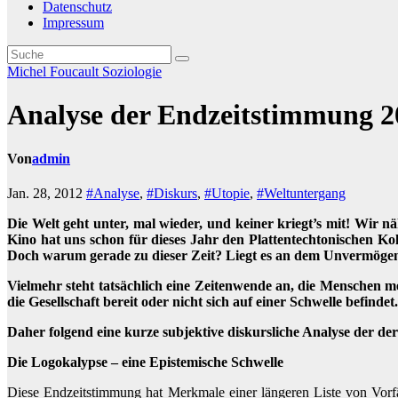
Datenschutz
Impressum
Michel Foucault
Soziologie
Analyse der Endzeitstimmung 20
Von
admin
Jan. 28, 2012
#Analyse
,
#Diskurs
,
#Utopie
,
#Weltuntergang
Die Welt geht unter, mal wieder, und keiner kriegt’s mit! Wir 
Kino hat uns schon für dieses Jahr den Plattentechtonischen Ko
Doch warum gerade zu dieser Zeit? Liegt es an dem Unvermögen
Vielmehr steht tatsächlich eine Zeitenwende an, die Menschen me
die Gesellschaft bereit oder nicht sich auf einer Schwelle befindet.
Daher folgend eine kurze subjektive diskursliche Analyse der d
Die Logokalypse – eine Epistemische Schwelle
Diese Endzeitstimmung hat Merkmale einer längeren Liste von Vorf