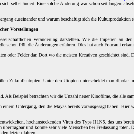
 sich selbst ändert. Eine solche Änderung war schon seit langem absehb
tergang auseinander und warum beschäftigt sich die Kulturproduktion
icher Vorstellungen
esellschaftlichen Veränderung darstellten. Wie die Imperien an 
 die schon früh die Änderungen erfahren. Dies hat auch Foucault erkannt
hten oder Felder dar. Dort wo die meisten Kreativen geschichtet sind.
llen Zukunftsutopien. Unter den Utopien unterscheidet man dipolar mit
d. Als Beispiel betrachten wir die Unzahl neuer Kinofilme, die alle sa
von einem Untergang, den die Mayas bereits vorausgesagt haben. Hier 
wickelten, hochansteckenden Viren des Typs H1N5, das uns bereits m
bertragbar und könnte sehr viele Menschen bei Freilassung töten. Di
den letzten Jahren.