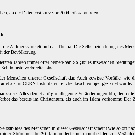
ich, da die Daten erst kurz vor 2004 erfasst wurden.
ft
en die Aufmerksamkeit auf das Thema. Die Selbstbetrachtung des Mens
t der Bevölkerung.
etzten Jahren immer öfter bemerkbar. So gibt es inzwischen Siedlungen
Schlimmste vorbereitet sind.
g der Menschen unserer Gesellschaft dar. Auch gewisse Vorfälle, wie 
et als im CERN Institut der Teilchenbeschleuniger gestartet wurde.
nzkrise. Alles deutet auf grundlegende Veränderungen hin, denn die s
Verbot das bereits im Christentum, als auch im Islam vorkommt: Der 
s Selbstbildes des Menschen in dieser Gesellschaft scheint wie so oft
rntner Strömung. Im 20. Jahrhundert kann man die Idee zur Veränderu