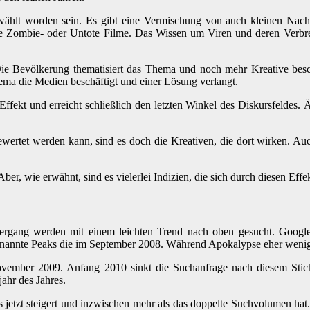
ählt worden sein. Es gibt eine Vermischung von auch kleinen Nachr
wie Zombie- oder Untote Filme. Das Wissen um Viren und deren Verbr
ie Bevölkerung thematisiert das Thema und noch mehr Kreative besch
hema die Medien beschäftigt und einer Lösung verlangt.
ffekt und erreicht schließlich den letzten Winkel des Diskursfeldes.
gewertet werden kann, sind es doch die Kreativen, die dort wirken. A
ber, wie erwähnt, sind es vielerlei Indizien, die sich durch diesen Ef
ergang werden mit einem leichten Trend nach oben gesucht. Google
enannte Peaks die im September 2008. Während Apokalypse eher wenig 
ember 2009. Anfang 2010 sinkt die Suchanfrage nach diesem Stich
jahr des Jahres.
 jetzt steigert und inzwischen mehr als das doppelte Suchvolumen hat.