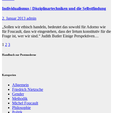
Individualismus | Disziplinartechniken und die Selbstfindung
2. Januar 2013
admin
„Sollen wir ethisch handeln, bedeutet das sowohl für Adorno wie
für Foucault, dass wir eingestehen, dass der Irrtum konstitutiv für die
Frage ist, wer wir sind.“ Judith Butler Einige Perspektiven…
Beitragsnavigation
1
2
3
Handbuch zur Postmoderne
Kategorien
Allgemein
Friedrich Nietzsche
Gender
Methodik
Michel Foucault
Philosophie
Politik