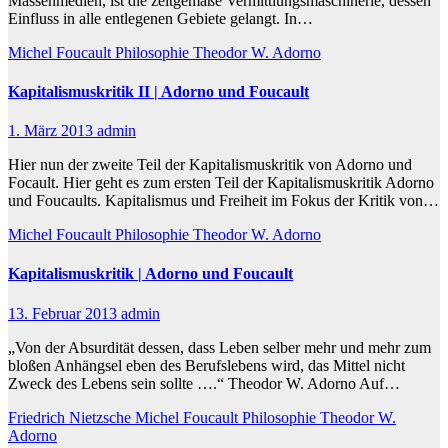
Massenmedien, ist die zeitgemäße Vermittlungsmaschinerie, dessen
Einfluss in alle entlegenen Gebiete gelangt. In…
Michel Foucault
Philosophie
Theodor W. Adorno
Kapitalismuskritik II | Adorno und Foucault
1. März 2013
admin
Hier nun der zweite Teil der Kapitalismuskritik von Adorno und
Focault. Hier geht es zum ersten Teil der Kapitalismuskritik Adorno
und Foucaults. Kapitalismus und Freiheit im Fokus der Kritik von…
Michel Foucault
Philosophie
Theodor W. Adorno
Kapitalismuskritik | Adorno und Foucault
13. Februar 2013
admin
„Von der Absurdität dessen, dass Leben selber mehr und mehr zum
bloßen Anhängsel eben des Berufslebens wird, das Mittel nicht
Zweck des Lebens sein sollte ….“ Theodor W. Adorno Auf…
Friedrich Nietzsche
Michel Foucault
Philosophie
Theodor W.
Adorno