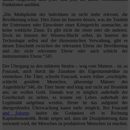
Funktionen ausführt.
„Die Multiplizität der Individuen ist nicht mehr relevant, die
Bevölkerung schon. Dies Zäsur im Inneren dessen, was die Totalität
der Untertanen oder Einwohner eines Königreichs ausmachte, ist
keine wirkliche Zäsur. Es gibt nicht die einen oder die anderen.
Doch im Inneren der Wissens-Macht selbst, im Inneren der
Technologie selbst und der ökonomischen Verwaltung, gibt es
diesen Einschnitt zwischen der relevanten Ebene der Bevölkerung
und der nicht relevanten Ebene oder auch schlicht der
instrumentalen Ebene.“345
Der Übergang zu den milderen Strafen – weg vom Martern – ist, so
Foucault, auch durch die Zunahme der Eigentumsdelikte zu
vermerken. Die Täter, schreibt Foucault, waren früher „erschöpfte,
schlecht genährte Menschen, jähzornige Männer des
Augenblicks“346, die Täter heute sind klug und nicht auf Brutalität
aus; sie wollen Geld. Damals war es möglich außerhalb der
Gesellschaft zu stehen, es konnte ein Leben außerhalb der
Legitimität aufgebaut werden. Heute ist das aufgrund der
übergreifenden Überwachung kaum mehr möglich. Bei Foucault
und Adorno
laufen die Gedanken oft in Richtung
Kapitalismuskritik. Beide zeigen auf, dass die Disziplinierung dazu
verwandt wird, die Menschen zu produktiven Menschen zu machen.