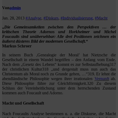
Von
admin
Jan. 28, 2013
#Analyse
,
#Diskurs
,
#Individualisierung
,
#Macht
„
Die Gemeinsamkeiten zwischen den Perspektiven … der
kritischen Theorie Adornos und Horkheimer und Michel
Foucaults sind unübersehbar: Alle drei Positionen zeichnen ein
äußerst düsteres Bild der modernen Gesellschaft.
“
Markus Schroer
In seinem Buch ‚Genealogie der Moral’ hat Nietzsche die
Gesellschaft in einem Wandel begriffen – den Anfang vom Ende.
Nach dem „Gesetz des Lebens“ kommt es zur Selbstaufhebung317
der christlichen Kultur318 „und dergestalt muss nun auch das
Christentum als Moral noch zu Grunde gehen, …“319. Er lehnt die
abendländische Philosophie wegen ihrer irrationalen
Vernunft
ab.
Diese Philosophie führe zur Gleichförmigkeit.320 Zu diesem
Schluss der Vereinheitlichung unter dem herrschenden Zustand
kommen auch Foucault und Adorno.
Macht und Gesellschaft
Nach Foucaults Analyse bestimmen u. a. die Diskurse, die Macht