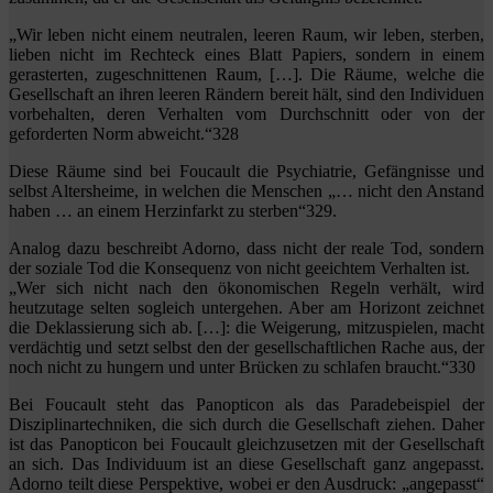
„Wir leben nicht einem neutralen, leeren Raum, wir leben, sterben,
lieben nicht im Rechteck eines Blatt Papiers, sondern in einem
gerasterten, zugeschnittenen Raum, […]. Die Räume, welche die
Gesellschaft an ihren leeren Rändern bereit hält, sind den Individuen
vorbehalten, deren Verhalten vom Durchschnitt oder von der
geforderten Norm abweicht.“328
Diese Räume sind bei Foucault die Psychiatrie, Gefängnisse und
selbst Altersheime, in welchen die Menschen „… nicht den Anstand
haben … an einem Herzinfarkt zu sterben“329.
Analog dazu beschreibt Adorno, dass nicht der reale Tod, sondern
der soziale Tod die Konsequenz von nicht geeichtem Verhalten ist.
„Wer sich nicht nach den ökonomischen Regeln verhält, wird
heutzutage selten sogleich untergehen. Aber am Horizont zeichnet
die Deklassierung sich ab. […]: die Weigerung, mitzuspielen, macht
verdächtig und setzt selbst den der gesellschaftlichen Rache aus, der
noch nicht zu hungern und unter Brücken zu schlafen braucht.“330
Bei Foucault steht das Panopticon als das Paradebeispiel der
Disziplinartechniken, die sich durch die Gesellschaft ziehen. Daher
ist das Panopticon bei Foucault gleichzusetzen mit der Gesellschaft
an sich. Das Individuum ist an diese Gesellschaft ganz angepasst.
Adorno teilt diese Perspektive, wobei er den Ausdruck: „angepasst“