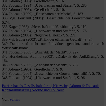
331 Adorno (1995): „Gesellschaft“, S. 16.
332 Foucault (1994): „Überwachen und Strafen“, S. 285.
333 Adorno (1995): „Gesellschaft“, S. 10.
334 Foucault (1999): „Botschaften der Macht“, S. 183.
335 Vgl. Foucault (2004): „Geschichte der Gouvernementalität“,
S.74.
336 Kager (1988): „Herrschaft und Versöhnung“, S. 110.
337 Foucault (1994): „Überwachen und Strafen“, S. 176.
338 Adorno (2003): „Negative Dialektik“, S. 271.
339 Vgl. Butler (2003): „Kritik der ethischen Gewalt“, S. 9f.
340 Damit sind nicht nur Individuen gemeint, sondern auch
Wirtschaftsströme.
341 Foucault (2005): „Analytik der Macht“, S. 227.
342 Horkheimer/ Adorno (2003): „Dialektik der Aufklärung“, S.
164.
343 Foucault (2005): „Analytik der Macht“, S. 237.
344 Adorno (1995): „Gesellschaft“, S. 9.
345 Foucault (2004): „Geschichte der Gouvernementalität“, S. 70.
346 Foucault (1994): „Überwachen und Strafen“, S. 96.
Beitragsnavigation
Patriarchat als Gesellschaftsform | Nietzsche, Adorno & Foucault
Kapitalismuskritik | Adorno und Foucault
Von
admin