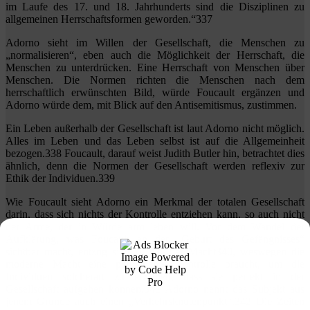
im Laufe des 17. und 18. Jahrhunderts sind die Disziplinen zu
allgemeinen Herrschaftsformen geworden.“337
Adorno sieht im Willen der Gesellschaft, die Menschen zu
„normalisieren“, eben auch die Möglichkeit der Herrschaft, die
Menschen zu unterdrücken. Eine Herrschaft von Menschen über
Menschen. Die Normen richten die Menschen nach dem
herrschaftlich erwünschten Bild, würde Foucault ergänzen und
Adorno würde dem, mit Blick auf den Antisemitismus, zustimmen.
Ein Leben außerhalb der Gesellschaft ist laut Adorno nicht möglich.
Alles im Leben und das Leben selbst ist auf die Allgemeinheit
bezogen.338 Foucault, darauf weist Judith Butler hin, betrachtet dies
ähnlich, denn die Normen der Gesellschaft werden reflexiv zur
Ethik der Individuen.339
Wie Foucault sieht Adorno ein Merkmal der totalen Gesellschaft
darin, dass sich nichts der Kontrolle entziehen kann, so auch nicht
der Arme, der in Würde arm leben will. Vor dem Wandel der
Aufklärung, was Foucault an der „Geburt des Gefängnisses“
sichtbar macht, entzog sich zu viel der Macht340, weswegen die
moderne Macht eine permanente Kontrolle braucht, um die
Individuen solcherart zu erziehen, dass sie perfekt in der
Gesellschaft aufgehen können.341 Adorno nennt das Subjekt aus
jenem Grunde auch einen „Verkehrsknotenpunkt“.342 Die Zeiten