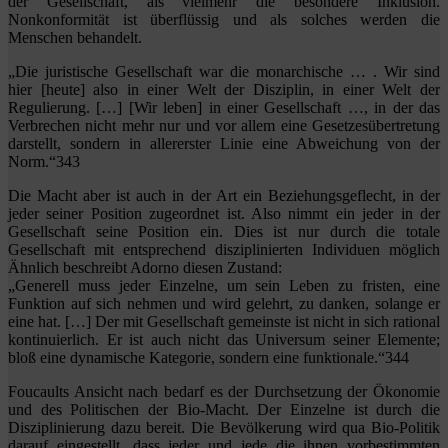
der Gesellschaft, als vielmehr die besondere Inklusion.
Nonkonformität ist überflüssig und als solches werden die
Menschen behandelt.
„Die juristische Gesellschaft war die monarchische … . Wir sind
hier [heute] also in einer Welt der Disziplin, in einer Welt der
Regulierung. […] [Wir leben] in einer Gesellschaft …, in der das
Verbrechen nicht mehr nur und vor allem eine Gesetzesübertretung
darstellt, sondern in allererster Linie eine Abweichung von der
Norm.“343
Die Macht aber ist auch in der Art ein Beziehungsgeflecht, in der
jeder seiner Position zugeordnet ist. Also nimmt ein jeder in der
Gesellschaft seine Position ein. Dies ist nur durch die totale
Gesellschaft mit entsprechend disziplinierten Individuen möglich
Ähnlich beschreibt Adorno diesen Zustand:
„Generell muss jeder Einzelne, um sein Leben zu fristen, eine
Funktion auf sich nehmen und wird gelehrt, zu danken, solange er
eine hat. […] Der mit Gesellschaft gemeinste ist nicht in sich rational
kontinuierlich. Er ist auch nicht das Universum seiner Elemente;
bloß eine dynamische Kategorie, sondern eine funktionale.“344
Foucaults Ansicht nach bedarf es der Durchsetzung der Ökonomie
und des Politischen der Bio-Macht. Der Einzelne ist durch die
Disziplinierung dazu bereit. Die Bevölkerung wird qua Bio-Politik
darauf eingestellt, dass jeder und jede die ihnen vorbestimmten