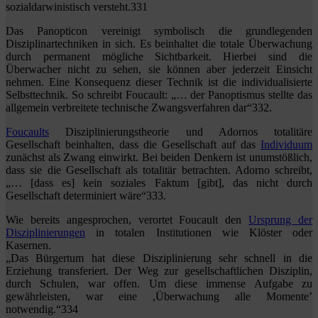
sozialdarwinistisch versteht.331
Das Panopticon vereinigt symbolisch die grundlegenden
Disziplinartechniken in sich. Es beinhaltet die totale Überwachung
durch permanent mögliche Sichtbarkeit. Hierbei sind die
Überwacher nicht zu sehen, sie können aber jederzeit Einsicht
nehmen. Eine Konsequenz dieser Technik ist die individualisierte
Selbsttechnik. So schreibt Foucault: „… der Panoptismus stellte das
allgemein verbreitete technische Zwangsverfahren dar“332.
Foucaults
Disziplinierungstheorie und Adornos totalitäre
Gesellschaft beinhalten, dass die Gesellschaft auf das
Individuum
zunächst als Zwang einwirkt. Bei beiden Denkern ist unumstößlich,
dass sie die Gesellschaft als totalitär betrachten. Adorno schreibt,
„… [dass es] kein soziales Faktum [gibt], das nicht durch
Gesellschaft determiniert wäre“333.
Wie bereits angesprochen, verortet Foucault den
Ursprung der
Disziplinierungen
in totalen Institutionen wie Klöster oder
Kasernen.
„Das Bürgertum hat diese Disziplinierung sehr schnell in die
Erziehung transferiert. Der Weg zur gesellschaftlichen Disziplin,
durch Schulen, war offen. Um diese immense Aufgabe zu
gewährleisten, war eine ‚Überwachung alle Momente’
notwendig.“334