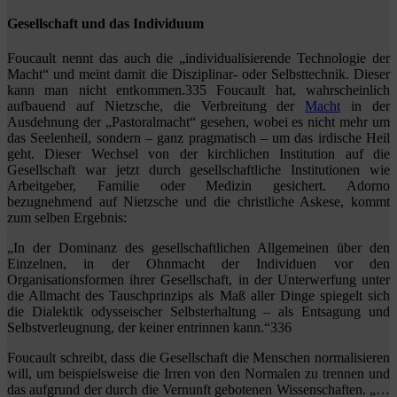
Gesellschaft und das Individuum
Foucault nennt das auch die „individualisierende Technologie der
Macht“ und meint damit die Disziplinar- oder Selbsttechnik. Dieser
kann man nicht entkommen.335 Foucault hat, wahrscheinlich
aufbauend auf Nietzsche, die Verbreitung der
Macht
in der
Ausdehnung der „Pastoralmacht“ gesehen, wobei es nicht mehr um
das Seelenheil, sondern – ganz pragmatisch – um das irdische Heil
geht. Dieser Wechsel von der kirchlichen Institution auf die
Gesellschaft war jetzt durch gesellschaftliche Institutionen wie
Arbeitgeber, Familie oder Medizin gesichert. Adorno
bezugnehmend auf Nietzsche und die christliche Askese, kommt
zum selben Ergebnis:
„In der Dominanz des gesellschaftlichen Allgemeinen über den
Einzelnen, in der Ohnmacht der Individuen vor den
Organisationsformen ihrer Gesellschaft, in der Unterwerfung unter
die Allmacht des Tauschprinzips als Maß aller Dinge spiegelt sich
die Dialektik odysseischer Selbsterhaltung – als Entsagung und
Selbstverleugnung, der keiner entrinnen kann.“336
Foucault schreibt, dass die Gesellschaft die Menschen normalisieren
will, um beispielsweise die Irren von den Normalen zu trennen und
das aufgrund der durch die Vernunft gebotenen Wissenschaften. „…