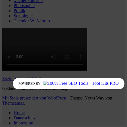
Michel Foucault
Philosophie
Politik
Soziologie
Theodor W. Adorno
Soziologie und Politik
POWERED BY
Gedanken und Dichte Beschreibung
Mit Stolz präsentiert von WordPress
|
Theme: News Way von
Themeansar
.
Home
Datenschutz
Impressum