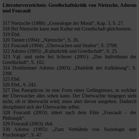
Literaturverzeichnis: Gesellschaftskritik von Nietzsche, Adorno
und Foucault
317 Nietzsche (1988): „Genealogie der Moral“, Kap. 3, S. 27.
318 Bei Nietzsche kann man Kultur mit Gesellschaft gleichsetzen.
319 Ebd.
320 Tanner (1994): „Nietzsche“, S. 26.
321 Foucault (1994): „Überwachen und Strafen“, S. 379ff.
322 Adorno (1995): „Kulturkritik und Gesellschaft“, S. 25.
323 Vgl. und siehe bei Schroer (2001): „Das Individuum der
Gesellschaft“, S. 102.
324 Horkheimer/ Adorno (2003): „Dialektik der Aufklärung“, S.
239f.
325 Ebd.
326 Ebd., S. 242.
327 Das Panopticon ist eine Form eines Gefängnisses, in welcher
der Überwacher alles sehen kann. Der Überwachte hingegen sieht
nicht, ob er überwacht wird, muss aber davon ausgehen. Dadurch
diszipliniert sich der Überwachte selbst.
328 Foucault (2003): zitiert nach dem Film „Foucault – der
Philosoph“.
329 Foucault (2003): ebd.
330 Adorno (1995): „Zum Verhältnis von Soziologie und
Psychologie“, S. 47.