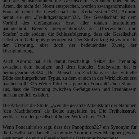
und die Selbsttechniken die Gesellschaft. Verhalten oder Seins-
Arten, die nicht der Norm entsprechen, werden zwangsnormalisiert.
Foucault nennt die Gesellschaft ein „Kerkersystem“321, Adorno
nennt sie ein „Freiluftgefängnis“322. Die Gesellschaft ist dem
Vorbild des Gefängnisses bzw. aller totalen Institutionen
nachgeahmt. Breuers Interpretation323 zu ‚Überwachen und
Strafen’ zieht sodann die Schlussfolgerung, dass die Gesellschaft
selbst zum Gefängnis geworden ist. Der Strafvollzug ist zwar nicht
der Ursprung, aber doch der bedeutendste Zweig der
Disziplinierung.
Auch Adorno hat sich damit beschäftigt. Selbst die Trennung
zwischen dem heutigen und dem feudalen Strafsystem hat er
herausgearbeitet.324 „Der Mensch im Zuchthaus ist das virtuelle
Bilde des bürgerlichen Typus, zu dem er sich in der Wirklichkeit erst
machen soll.“325 Weiter führt er – ganz im Foucault’schen Sinne –
aus, dass die Trennung zwischen Gefängnissen und Irrenhäusern
nur namentlich existiert.
Die Arbeit ist die Strafe, „weil die gesamte Arbeitskraft der Nationen
[den Machthabern] als Beute zugefallen ist. Die Freiheitsstrafe
verblasst vor der gesellschaftlichen Wirklichkeit.“326
Wenn Foucault also sagt, dass das Panopticon327 ein Synonym für
die Gesellschaft darstellt, so würde Adorno dieser Metapher gewiss
zustimmen, da er die Gesellschaft als Gefängnis bezeichnet.